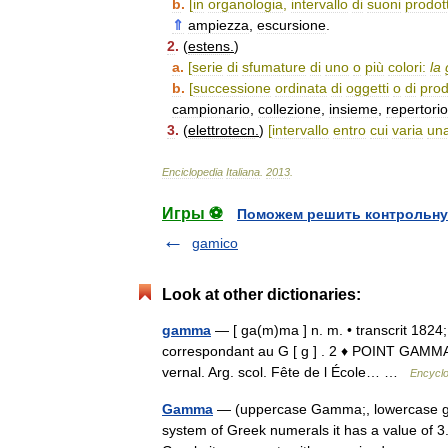
b
.
[
in
organologia
,
intervallo
di
suoni
prodott
⇑
ampiezza
,
escursione
.
2
.
(
estens
.
)
a
.
[
serie
di
sfumature
di
uno
o
più
colori:
la
b
.
[
successione
ordinata
di
oggetti
o
di
prod
campionario
,
collezione
,
insieme
,
repertorio
3
.
(
elettrotecn
.
)
[
intervallo
entro
cui
varia
un
Enciclopedia
Italiana
.
2013
.
Игры ⚽
Поможем решить контрольну
gamico
Look at other dictionaries:
gamma
— [ ga(m)ma ] n. m. • transcrit 1824; 
correspondant au G [ g ] . 2 ♦ POINT GAMMA.A
vernal. Arg. scol. Fête de l École… …
Encyclo
Gamma
— (uppercase Gamma;, lowercase gamma
system of Greek numerals it has a value of 3.