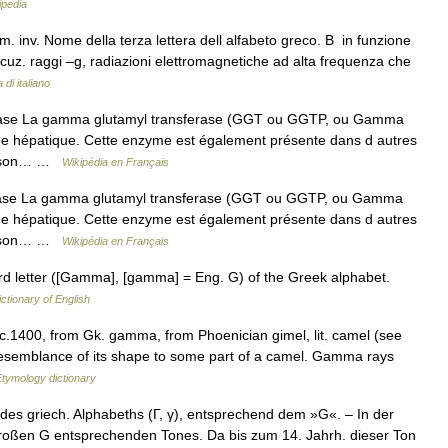
ipedia
 inv. Nome della terza lettera dell alfabeto greco. B in funzione
 locuz. raggi –g, radiazioni elettromagnetiche ad alta frequenza che
 di italiano
ase La gamma glutamyl transferase (GGT ou GGTP, ou Gamma
me hépatique. Cette enzyme est également présente dans d autres
 de son… …
Wikipédia en Français
ase La gamma glutamyl transferase (GGT ou GGTP, ou Gamma
me hépatique. Cette enzyme est également présente dans d autres
 de son… …
Wikipédia en Français
rd letter ([Gamma], [gamma] = Eng. G) of the Greek alphabet.
ictionary of English
 c.1400, from Gk. gamma, from Phoenician gimel, lit. camel (see
 resemblance of its shape to some part of a camel. Gamma rays
Etymology dictionary
es griech. Alphabeths (Γ, γ), entsprechend dem »G«. – In der
roßen G entsprechenden Tones. Da bis zum 14. Jahrh. dieser Ton