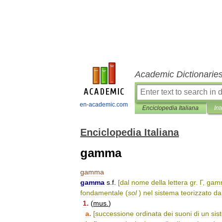
Academic Dictionarie
en-academic.com
Enciclopedia Italiana
Int
Enciclopedia Italiana
gamma
gamma
gamma
s
.
f
.
[
dal
nome
della
lettera
gr
.
Γ
,
gam
fondamentale
(
sol
)
nel
sistema
teorizzato
da
1
.
(
mus
.
)
a
.
[
successione
ordinata
dei
suoni
di
un
sis