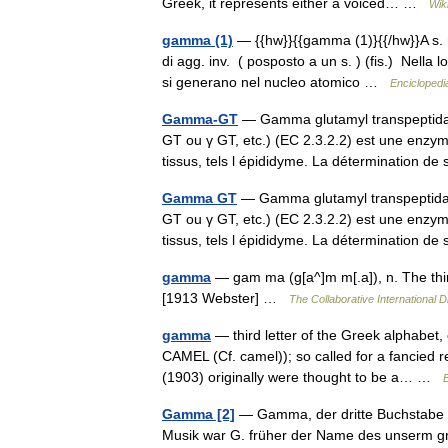
Greek, it represents either a voiced… …
Wik
gamma (1)
— {{hw}}{{gamma (1)}{{/hw}}A s. m.
di agg. inv. ( posposto a un s. ) (fis.) Nella
si generano nel nucleo atomico …
Enciclopedia
Gamma-GT
— Gamma glutamyl transpeptid
GT ou γ GT, etc.) (EC 2.3.2.2) est une enzy
tissus, tels l épididyme. La détermination
Gamma GT
— Gamma glutamyl transpeptid
GT ou γ GT, etc.) (EC 2.3.2.2) est une enzy
tissus, tels l épididyme. La détermination
gamma
— gam ma (g[a^]m m[.a]), n. The thi
[1913 Webster] …
The Collaborative International D
gamma
— third letter of the Greek alphabet,
CAMEL (Cf. camel)); so called for a fancied
(1903) originally were thought to be a… …
Gamma [2]
— Gamma, der dritte Buchstabe d
Musik war G. früher der Name des unserm g