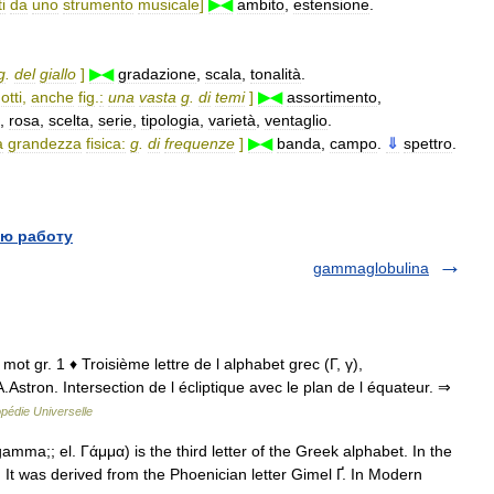
i
da
uno
strumento
musicale
]
▶◀
ambito
,
estensione
.
g
.
del
giallo
]
▶◀
gradazione
,
scala
,
tonalità
.
otti
,
anche
fig
.
:
una
vasta
g
.
di
temi
]
▶◀
assortimento
,
,
rosa
,
scelta
,
serie
,
tipologia
,
varietà
,
ventaglio
.
a
grandezza
fisica:
g
.
di
frequenze
]
▶◀
banda
,
campo
.
⇓
spettro
.
ю работу
gammaglobulina
mot gr. 1 ♦ Troisième lettre de l alphabet grec (Γ, γ),
stron. Intersection de l écliptique avec le plan de l équateur. ⇒
pédie Universelle
;; el. Γάμμα) is the third letter of the Greek alphabet. In the
 It was derived from the Phoenician letter Gimel Ґ. In Modern