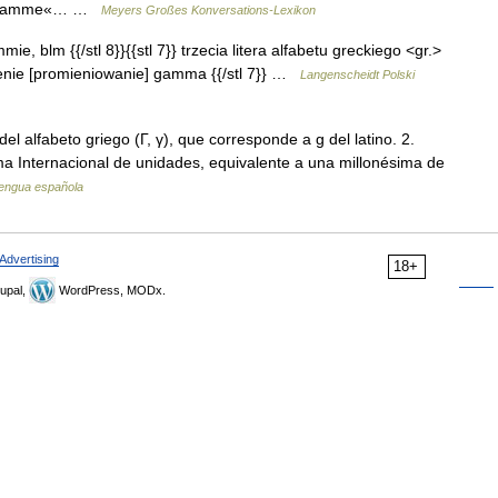
elt »gamme«… …
Meyers Großes Konversations-Lexikon
mie, blm {{/stl 8}}{{stl 7}} trzecia litera alfabetu greckiego <gr.>
romienie [promieniowanie] gamma {{/stl 7}} …
Langenscheidt Polski
del alfabeto griego (Γ, γ), que corresponde a g del latino. 2.
a Internacional de unidades, equivalente a una millonésima de
 lengua española
Advertising
18+
upal,
WordPress, MODx.