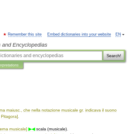
Remember this site
Embed dictionaries into your website
EN
s and Encyclopedias
Search!
erpretations
ma
maiusc
.,
che
nella
notazione
musicale
gr
.
indicava
il
suono
Pitagora
]
.
tema
musicale
]
▶◀
scala
(
musicale
).