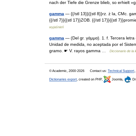
nach der Tiefe die Grenze blieb, so erhi
gamma
— {{/stl 13}}{{stl 8}}rz. ż Ia, CMc. gam
{{/stl 7}}{{stl 17}}ZOB. {{/stl 17}}{{stl 7}}p
wyjaśnień
gamma
— (Del gr. γάμμα). 1. f. Tercera letra 
Unidad de medida, no aceptada por el Sistem
gramo. ☛ V. rayos gamma …
Diccionario de la
© Academic, 2000-2026
Contact us:
Technical Support
,
Dictionaries export
, created on PHP,
Joomla,
Dr